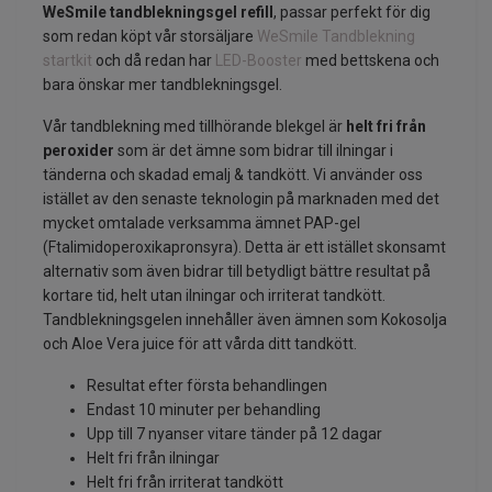
WeSmile tandblekningsgel refill
, passar perfekt för dig
som redan köpt vår storsäljare
WeSmile Tandblekning
startkit
och då redan har
LED-Booster
med bettskena och
bara önskar mer tandblekningsgel.
Vår tandblekning med tillhörande blekgel är
helt fri från
peroxider
som är det ämne som bidrar till ilningar i
tänderna och skadad emalj & tandkött. Vi använder oss
istället av den senaste teknologin på marknaden med det
mycket omtalade verksamma ämnet PAP-gel
(Ftalimidoperoxikapronsyra). Detta är ett istället skonsamt
alternativ som även bidrar till betydligt bättre resultat på
kortare tid, helt utan ilningar och irriterat tandkött.
Tandblekningsgelen innehåller även ämnen som Kokosolja
och Aloe Vera juice för att vårda ditt tandkött.
Resultat efter första behandlingen
Endast 10 minuter per behandling
Upp till 7 nyanser vitare tänder på 12 dagar
Helt fri från ilningar
Helt fri från irriterat tandkött