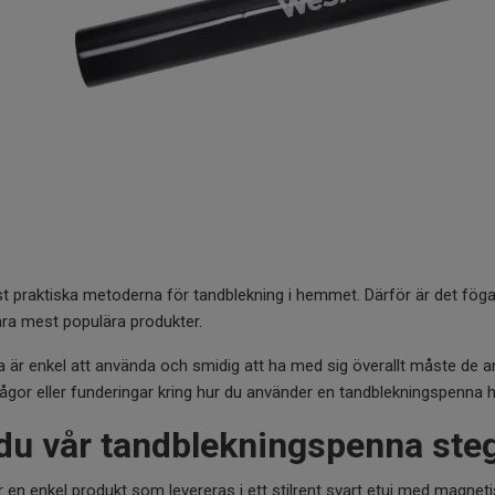
 praktiska metoderna för tandblekning i hemmet. Därför är det fög
ra mest populära produkter.
 är enkel att använda och smidig att ha med sig överallt måste de a
 frågor eller funderingar kring hur du använder en tandblekningspenna h
du vår tandblekningspenna steg
n enkel produkt som levereras i ett stilrent svart etui med magneti