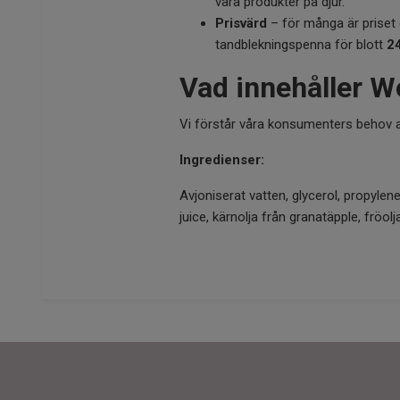
våra produkter på djur.
Prisvärd
– för många är priset 
tandblekningspenna för blott
2
Vad innehåller 
Vi förstår våra konsumenters behov av 
Ingredienser:
Avjoniserat vatten, glycerol, propylen
juice, kärnolja från granatäpple, fröo