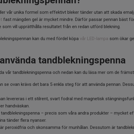
ndblekningspennan?
er vår unika formel som effektivt bleker tänder utan att skada emal
et
fast mängden gel är mycket mindre. Därför passar pennan bäst för
 som vill upprätthålla resultatet från en redan utförd blekning.
dblekningspennan kan du med fördel köpa
vår LED-lampa
som ökar ge
t använda tandblekningspenna
ända vår tandblekningspenna och nedan kan du läsa mer om de främst
 se ovan krävs det bara 5 enkla steg för att använda pennan. Dessu
n levereras i ett stilrent, svart fodral med magnetisk stängningsfu
ller handväskan.
 tandblekningspenna – precis som våra andra produkter – mycket ef
ina tänder flera nyanser.
r är peroxidfria och skonsamma för munhålan. Dessutom är tandblekn