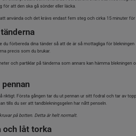
g för att den ska gå sönder eller läcka.
tt använda och det krävs endast fem steg och cirka 15 minuter för
 tänderna
 du förbereda dina tänder så att de är så mottagliga för blekningen s
erna precis som du brukar.
nheter och partiklar på tänderna som annars kan hämma blekningen o
d pennan
 riktigt. Första gången tar du ut pennan ur sitt fodral och tar av to
n tills du ser att tandblekningsgelen har nått penseln.
ruvar på botten. Detta är helt normalt.
 och låt torka