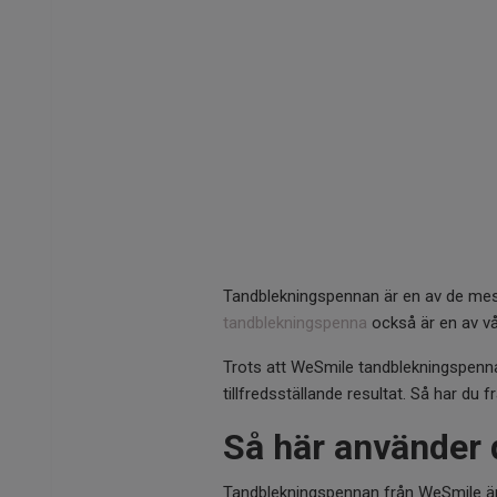
Tandblekningspennan är en av de mest
tandblekningspenna
också är en av vå
Trots att WeSmile tandblekningspenna
tillfredsställande resultat. Så har du
Så här använder 
Tandblekningspennan från WeSmile är e