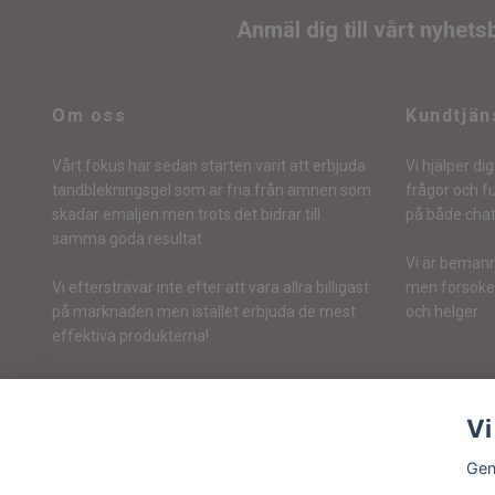
Anmäl dig till vårt nyhets
Om oss
Kundtjän
Vårt fokus har sedan starten varit att erbjuda
Vi hjälper d
tandblekningsgel som är fria från ämnen som
frågor och fu
skadar emaljen men trots det bidrar till
på både cha
samma goda resultat.
Vi är bemann
Vi eftersträvar inte efter att vara allra billigast
men försöker 
på marknaden men istället erbjuda de mest
och helger.
effektiva produkterna!
Vi
Gen