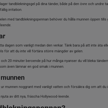
t lager tandblekningsgel på dina tänder, både på den övre och undre ta
llig irritation.
sgelen med tandblekningspennan behöver du hålla munnen öppen tills 
 leende.
ar
ätta dagen som vanligt medan den verkar. Tänk bara på att inte äta el
s för att du inte vill förtära större mängder av gelen.
 15 och 20 minuter beroende på hur många nyanser du vill bleka tände
 som även lämnar en god smak i munnen.
r munnen
 ur munnen noggrant med vanligt vatten och försäkra dig om att du i
t njuta av ditt nya, fräscha Hollywood-leende.