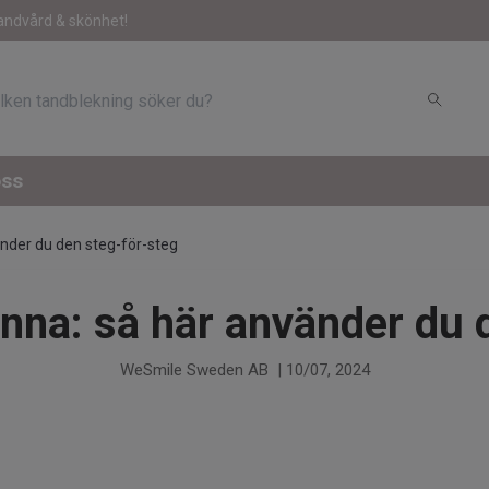
andvård & skönhet!
oss
nder du den steg-för-steg
na: så här använder du 
WeSmile Sweden AB
|
10/07, 2024