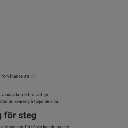
a förvånande att
vår
nvändas korrekt för att ge
ittar du svaren på följande sida.
 för steg
sk stängning. På så vis kan du ha den