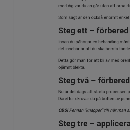
med dig var du än går utan att oroa di
Som sagt är den också enormt enkel a
Steg ett – förbered
Innan du påbörjar en behandling måste
det innebär är att du ska borsta tänd
Detta gör man för att bli av med ore
ojämnt blekta.
Steg två – förbere
Nu är det dags att starta processen på
Därefter skruvar du på botten av penna
OBS!
Pennan “knäpper” till när man sk
Steg tre – applicera