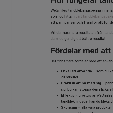
Hur fungerar ta
WeSmiles tandblekningspenna innehåll
som du hittar i
vårt tandblekningspak
ett par nyanser och framför allt för de
Vill du maximera resultaten från tan
därmed ger dig ett bättre resultat.
Fördelar med at
Det finns flera fördelar med att anv
Enkel att använda
– som du kan
20 minuter.
Praktisk att ha med sig
– penna
sig. Du kan stoppa den i ficka e
Effektiv
– givetvis är WeSmiles
tandblekningsgel kan du bleka d
Skonsam
– alla våra produkte