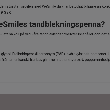
den största fördelen med WeSmile då vi är betydligt billigare än konk
49 SEK
.
WeSmiles tandblekningspenna?
att ha koll på vad våra tandblekningsprodukter innehåller och det är 
e glycol, Ftalimidoperoxikapronsyra (PAP), hydroxylapatit, carbomer, ko
lja från amerikanskt tranbär, glimmer, natriumhydroxid, pepparmintsolja