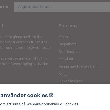
brev
st
Fotmeny
ig hemskt gärna med alla dina
Kontakt
nderingar och finns tillgängliga
Samarbete
tten och mailen
info@wesmile.se
.
Återförsäljare
ade vardagar mellan kl 10 - 17
Köpvillkor
även finnas tillgängliga kvällar
Pengarna-tillbaka-garanti
Blogg
Bleka tänderna
Tandblekningsmedel
 använder cookies🍪
Affiliates
om att surfa på WeSmile godkänner du cookies.