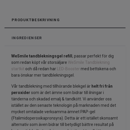
PRODUKTBESKRIVNING
INGREDIENSER
WeSmile tandblekningsgel refill
, passar perfekt för dig
som redan köpt vår storsäljare
WeSmile Tandblekning
startkit
och då redan har
LED-Booster
med bettskena och
bara önskar mer tandblekningsgel.
Vår tandblekning med tillhörande blekgel är
helt fri från
peroxider
som är det ämne som bidrar till ilningar i
tänderna och skadad emalj & tandkött. Vi använder oss
istället av den senaste teknologin på marknaden med det
mycket omtalade verksamma ämnet PAP-gel
(
Ftalimidoperoxikapronsyra). Detta är ett istället skonsamt
alternativ som även bidrar till betydligt bättre resultat på