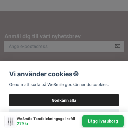
Anmäl dig till vårt nyhetsbrev
Om oss
Vi använder cookies🍪
Kundtjänst
Fotmeny
Genom att surfa på WeSmile godkänner du cookies.
Sociala medier
Godkänn alla
Inställningar
© 2026 WeSmile.se - Org.nr: 556483-6673
WeSmile Tandblekningsgel refill
Lägg i varukorg
279 kr