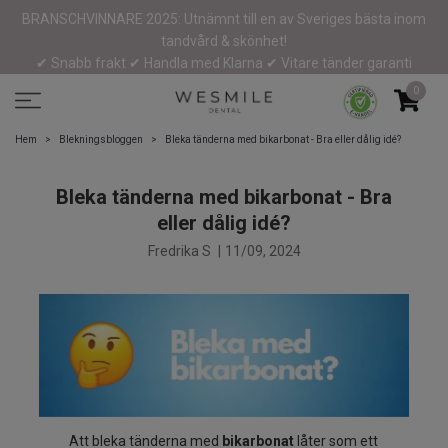
BRANSCHVINNARE 2025: Utnämnt till en av Sveriges bästa inom
tandvård & skönhet!
✔ Snabb frakt ✔ Handla med Klarna ✔ Vitare tänder garanti
0
Hem
Blekningsbloggen
Bleka tänderna med bikarbonat - Bra eller dålig idé?
Bleka tänderna med bikarbonat - Bra
eller dålig idé?
Fredrika S
|
11/09, 2024
Att bleka tänderna med
bikarbonat
låter som ett