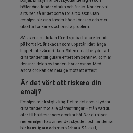
börjar. Emaljen är det skyddande lagret som
håller dina tänder starka och friska. När den väl
slits ner, så är det borta för alltid. Och utan
emaljen blir dina tänder både känsliga och mer
utsatta för karies och andra problem.
Så, även om du kan få ett synbart vitare leende
på kort sikt, är skadan som uppstår i det långa
loppet
inte värd risken
. Sliten emalj betyder att
dina tänder blir gulare eftersom dentinet, som är
den inre delen av tanden, börjar synas. Med
andra ord kan det hela ge motsatt effekt.
Är det värt att riskera din
emalj?
Emaljen är otroligt viktig. Det är det som skyddar
dina tänder mot alla påfrestningar – från vad du
äter till bakterier som orsakar hål. När du slipar
ner emaljen försvinner det skyddet, och tänderna
blir
känsligare
och mer sårbara. Så visst,