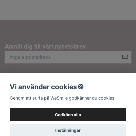
Anmäl dig till vårt nyhetsbrev
Om oss
Vi använder cookies🍪
Kundtjänst
Fotmeny
Genom att surfa på WeSmile godkänner du cookies.
Sociala medier
Godkänn alla
Inställningar
© 2026 WeSmile.se - Org.nr: 556483-6673