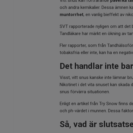
Vitt snus kan fortfarande
påverka t
och andra kemikalier. Dessa ämnen k
muntorrhet
, en vanlig bieffekt av ni
SVT rapporterade nyligen om att det b
Tandläkare har märkt en ökning av tan
Fler rapporter, som från Tandhälsoför
tobaksfria eller inte, kan ha en negat
Det handlar inte ba
Visst, vitt snus kanske inte lämnar b
Nikotinet i det vita snuset kan skada
snus förvärra situationen.
Enligt en artikel från Try Snow finns 
och ph-värdet i munnen. Dessa faktorer
Så, vad är slutsats