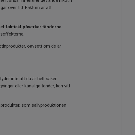
llt snus, innehåller det ändå nikotin
ngar över tid. Faktum är att
et faktiskt påverkar tänderna
.
seffekterna .
otinprodukter, oavsett om de är
der inte att du är helt säker.
ngar eller känsliga tänder, kan vitt
tinprodukter, som salivproduktionen