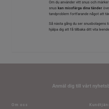
Om du använder vitt snus och märker att
snus
kan missfärga dina tänder
över
tandproblem fortfarande något att tä
Så nästa gång du ser snusbolagens löfte
hjälpa dig att få tillbaka ditt vita le
Anmäl dig till vårt nyhets
Om oss
Kundtjän