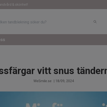
andvård & skönhet!
oss
ssfärgar vitt snus tänder
WeSmile.se
|
18/09, 2024