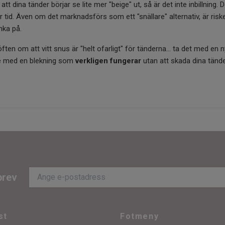
 dina tänder börjar se lite mer "beige" ut, så är det inte inbillning. D
 tid. Även om det marknadsförs som ett "snällare" alternativ, är ris
nka på.
n om att vitt snus är "helt ofarligt" för tänderna... ta det med en nyp
ende med en blekning som
verkligen fungerar
utan att skada dina tände
brev
st
Fotmeny