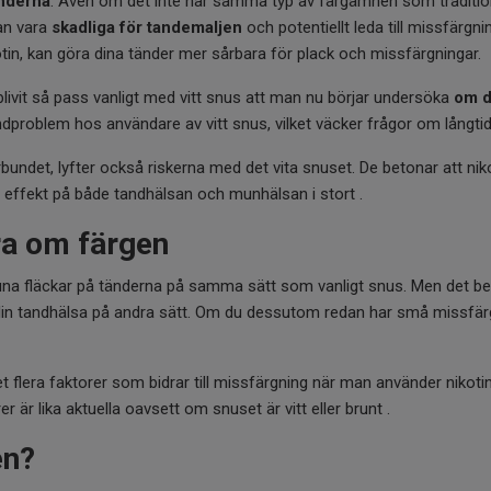
änderna
. Även om det inte har samma typ av färgämnen som traditione
an vara
skadliga för tandemaljen
och potentiellt leda till missfärgni
kotin, kan göra dina tänder mer sårbara för plack och missfärgningar.
livit så pass vanligt med vitt snus att man nu börjar undersöka
om d
dproblem hos användare av vitt snus, vilket väcker frågor om långtid
bundet, lyfter också riskerna med det vita snuset. De betonar att nik
iv effekt på både tandhälsan och munhälsan i stort .
ra om färgen
runa fläckar på tänderna på samma sätt som vanligt snus. Men det bety
 din tandhälsa på andra sätt. Om du dessutom redan har små missfärgni
det flera faktorer som bidrar till missfärgning när man använder niko
 är lika aktuella oavsett om snuset är vitt eller brunt .
en?