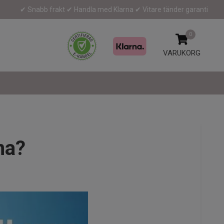
✔ Snabb frakt ✔ Handla med Klarna ✔ Vitare tänder garanti
0
VARUKORG
na?